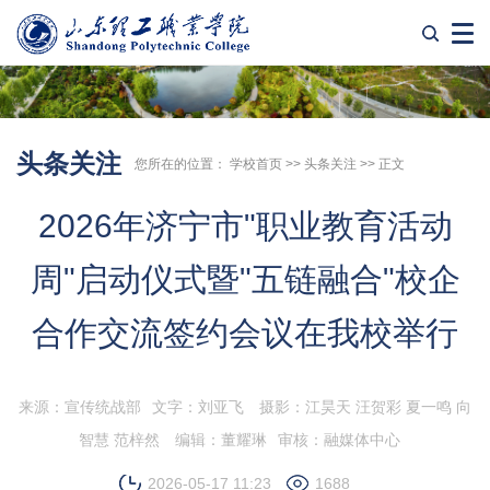
头条关注
您所在的位置：
学校首页
>>
头条关注
>> 正文
2026年济宁市"职业教育活动
周"启动仪式暨"五链融合"校企
合作交流签约会议在我校举行
来源：宣传统战部
文字：刘亚飞
摄影：江昊天 汪贺彩 夏一鸣 向
智慧 范梓然
编辑：董耀琳
审核：融媒体中心
2026-05-17 11:23
1688